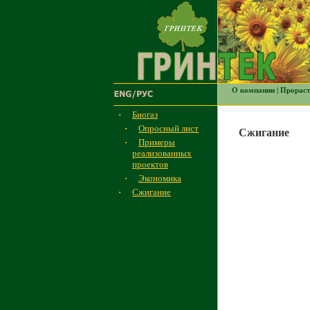
О компании
|
Прораст
·
Биогаз
·
Опросный лист
Сжигание
·
Примеры
реализованных
проектов
·
Экономика
·
Сжигание