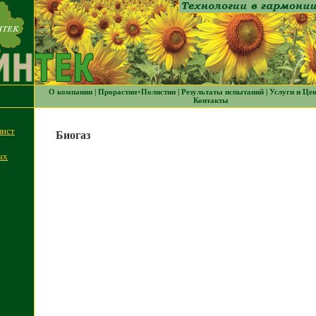
О компании
|
Прорастин+Полистин
|
Результаты испытаний
|
Услуги и Це
Контакты
лист
Биогаз
ых