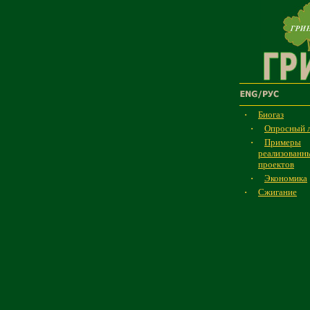
·
Биогаз
·
Опросный 
·
Примеры
реализованн
проектов
·
Экономика
·
Сжигание