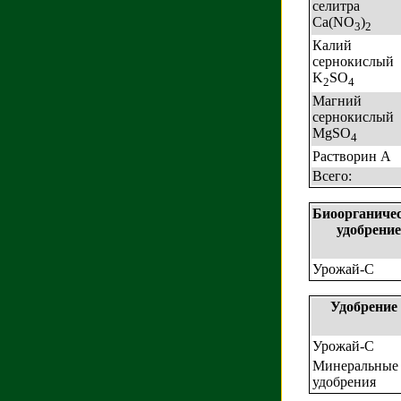
селитра
Ca(NO
)
3
2
Калий
сернокислый
K
SO
2
4
Магний
сернокислый
MgSO
4
Растворин А
Всего:
Биоорганиче
удобрение
Урожай-С
Удобрение
Урожай-С
Минеральные
удобрения