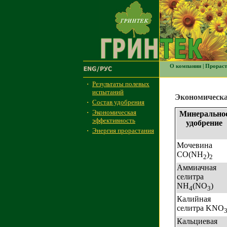
О компании
|
Прораст
·
Результаты полевых
испытаний
Экономическа
·
Состав удобрения
·
Экономическая
Минерально
эффективность
удобрение
·
Энергия прорастания
Мочевина
CO(NH
)
2
2
Аммиачная
селитра
NH
(NO
)
4
3
Калийная
селитра KNO
Кальциевая